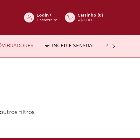
Login
/
Carrinho
(
0
)
Cadastre-se
R$0,00
😈VIBRADORES
💋LINGERIE SENSUAL
🎭FANTASIAS 
tros filtros.