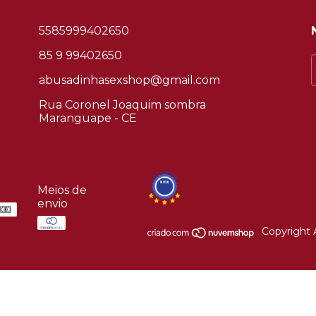
5585999402650
85 9 99402650
abusadinhasexshop@gmail.com
Rua Coronel Joaquim sombra
Maranguape - CE
Meios de
envio
Copyright 