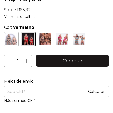
9
x de
R$5,32
Ver mais detalhes
Cor:
Vermelho
Entregas para o CEP:
Alterar CEP
Meios de envio
Calcular
Não sei meu CEP