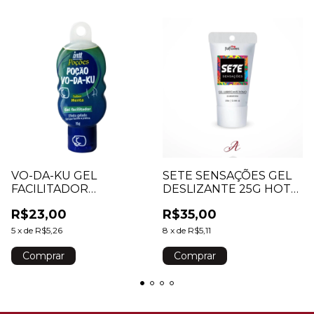
VO-DA-KU GEL
SETE SENSAÇÕES GEL
FACILITADOR
DESLIZANTE 25G HOT
REFRESCANTE 15G INTT
FLOWERS
R$23,00
R$35,00
5
x
de
R$5,26
8
x
de
R$5,11