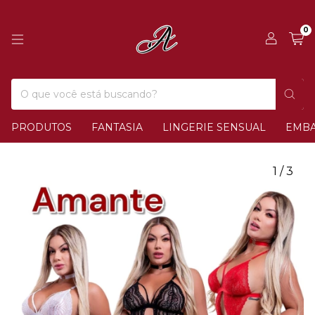
0
PRODUTOS
FANTASIA
LINGERIE SENSUAL
EMB
1
/
3