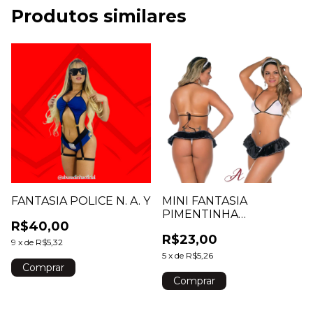
Produtos similares
FANTASIA POLICE N. A. Y
MINI FANTASIA
PIMENTINHA
R$40,00
EMPREGADA PIMENTA
R$23,00
SEXY
9
x
de
R$5,32
5
x
de
R$5,26